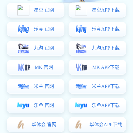
法国对决瑞士前瞻分析 多维
度解读胜负关键与赛场走势
2026-07-08
1
分享
法国对决瑞士的比赛将是一场精彩纷呈的较量，涉及技术、
战术、心理和体能等多维度因素。本文将从球队整体实力、
核心球员表现、战术布置、近期状态以及心理与赛场环境等
方面，深入解析两队胜负关键与赛场走势。通过对双方历史
交锋数据和近期比赛表现的分析，我们可以更全面地预判比
赛走向，同时提炼出关键因素，为观众和分析师提供参考。
在比赛策略和球员执行力的双重作用下，胜负结果可能会受