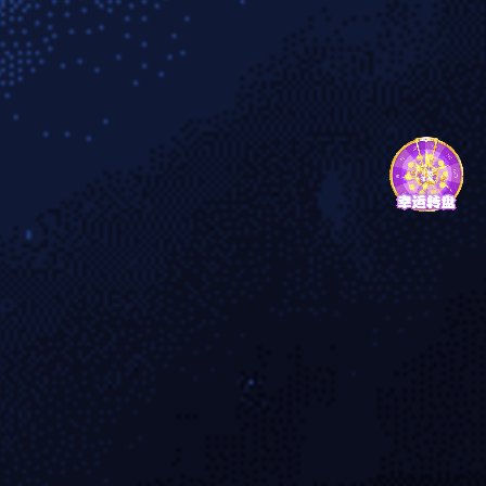
发了“巅峰表现”工作坊，将高压决策、失败复盘等运
已服务三十余家世界五百强企业，参与者压力指数平
校体育队提供免费心理辅导，并培训二十名特教老师
另设立运动心理援助热线，累计服务退役运动员及运
公司 将继续以大脑为最强大的肌肉，陪伴每一颗渴望
无论是奥运会决赛前的深呼吸，还是校园足球赛点球
你内心深处最冷静的教练。