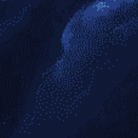
针对企事业团队，开
动心理工具迁移至职场。
均下降26%。
公益层面，为特教学
掌握基础心理干预技能。
动创伤患者三百余人次。
未来，
米兰·(milan)
胜利的心跨越自我设限。
的起脚瞬间，我们都愿做
了解我们的愿景