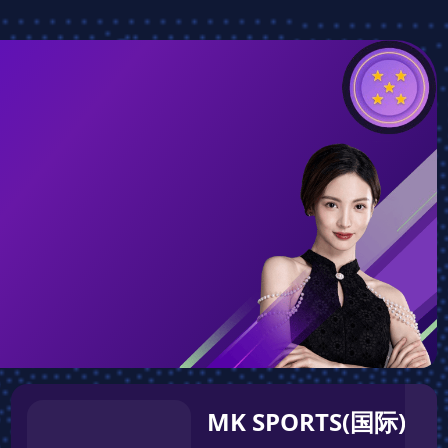
网站首页
解读
米兰官网
精品项目
新闻动态
服务
是疲惫生
充电宝
o li zui hua suan de chong