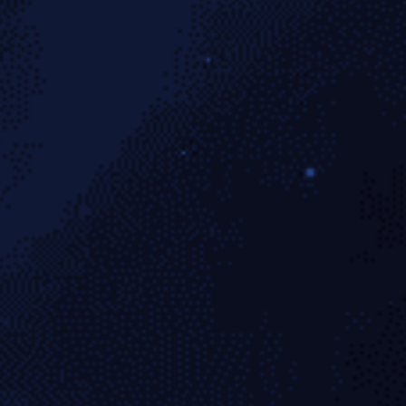
Our Service
服务种类
育旅游服务
体育培训服务
外赛事观赛、运动主题旅行
青少年 / 成人运动课程定
。
学。